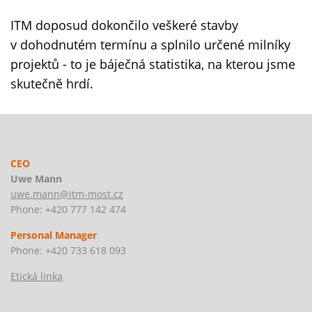
ITM doposud dokončilo veškeré stavby
v dohodnutém termínu a splnilo určené milníky
projektů - to je báječná statistika, na kterou jsme
skutečně hrdí.
CEO
Uwe Mann
uwe.mann@itm-most.cz
Phone: +420 777 142 474
Personal Manager
Phone: +420 733 618 093
Etická linka